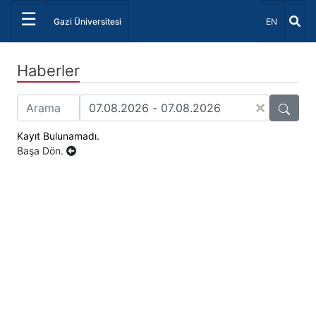
☰
Dil Seçiniz 
Gazi Üniversitesi
EN
Haberler
×
Kayıt Bulunamadı.
Başa Dön.