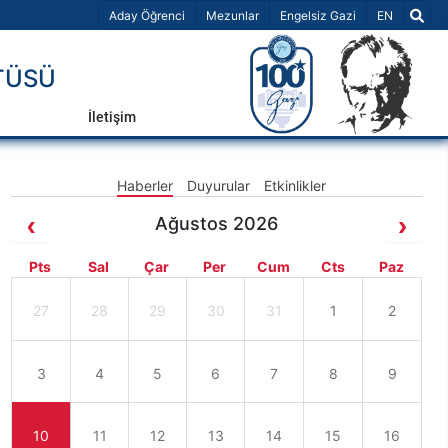
Dil Seçiniz 
Aday Öğrenci
Mezunlar
Engelsiz Gazi
EN
TÜSÜ
İletişim
Haberler
Duyurular
Etkinlikler
Ağustos 2026
Pts
Sal
Çar
Per
Cum
Cts
Paz
27
28
29
30
31
1
2
3
4
5
6
7
8
9
10
11
12
13
14
15
16