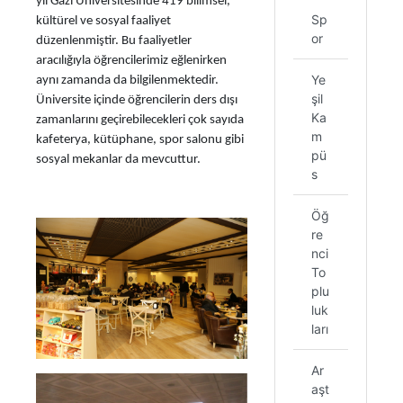
yıl Gazi Üniversitesinde 419 bilimsel,
Sp
kültürel ve sosyal faaliyet
or
düzenlenmiştir. Bu faaliyetler
aracılığıyla öğrencilerimiz eğlenirken
Ye
aynı zamanda da bilgilenmektedir.
şil
Üniversite içinde öğrencilerin ders dışı
Ka
zamanlarını geçirebilecekleri çok sayıda
m
kafeterya, kütüphane, spor salonu gibi
pü
sosyal mekanlar da mevcuttur.
s
Öğ
re
nci
To
plu
luk
ları
Ar
aşt